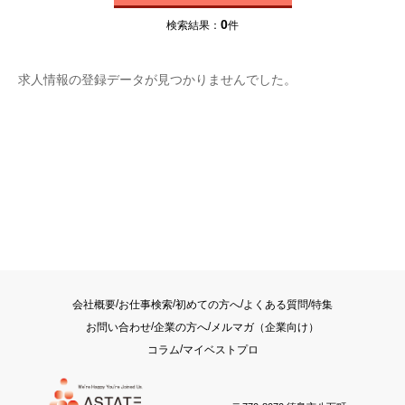
未選択
0
検索結果：
件
複数選択可
職種
求人情報の登録データが見つかりませんでした。
職種
未選択
複数選択可
特徴
(未選択)
雇用形態
正社員
契約社員
パート・アルバイト
/
/
/
/
会社概要
お仕事検索
初めての方へ
よくある質問
特集
/
/
お問い合わせ
企業の方へ
メルマガ（企業向け）
/
コラム
マイベストプロ